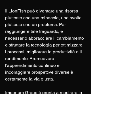
Il LionFish può diventare una risorsa 
piuttosto che una minaccia, una svolta 
piuttosto che un problema. Per 
raggiungere tale traguardo, è 
necessario abbracciare il cambiamento 
e sfruttare la tecnologia per ottimizzare 
i processi, migliorare la produttività e il 
rendimento. Promuovere 
l'apprendimento continuo e 
incoraggiare prospettive diverse è 
certamente la via giusta.
Imperium Group è pronta a mostrare la 
via alle aziende che desiderano 
adottare questa visione progressiva e 
centrata sull'innovazione. Sosteniamo 
che: considerate le implicazioni etiche, 
implementate buone pratica, rimanete 