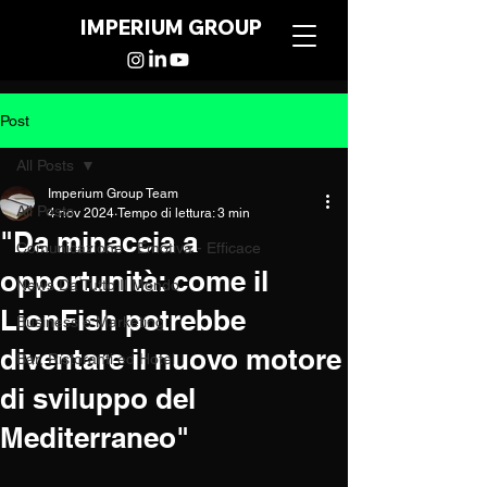
IMPERIUM GROUP
Post
All Posts
Imperium Group Team
All Posts
4 nov 2024
Tempo di lettura: 3 min
"Da minaccia a
Comunicazione - Emotiva - Efficace
opportunità: come il
News Da Tutto Il Mondo
LionFish potrebbe
Business e Marketing
diventare il nuovo motore
Bar, Ristoranti ed Hotel
di sviluppo del
Mediterraneo"