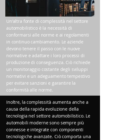
Un'altra fonte di complessità nel settore
automobilistico è la necessità di
conformarsi alle norme e ai regolamenti
in continuo cambiamento. Le aziende
devono tenere il passo con le nuove
normative e adattare i loro processi di
produzione di conseguenza. Ciò richiede
un monitoraggio costante degli sviluppi
normativi e un adeguamento tempestivo
per evitare sanzioni e garantire la
conformità alle norme.
Inoltre, la complessità aumenta anche a
causa della rapida evoluzione della
tecnologia nel settore automobilistico. Le
automobili moderne sono sempre più
connesse e integrate con componenti
tecnologiche avanzate. Ciò comporta una