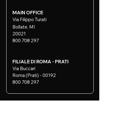
MAIN OFFICE
Via Filippo Turati
Bollate, MI
20021
800 708 297
FILIALE DI ROMA - PRATI
Via Buccari
Roma (Prati) - 00192
800 708 297
IMPERIUM GROUP