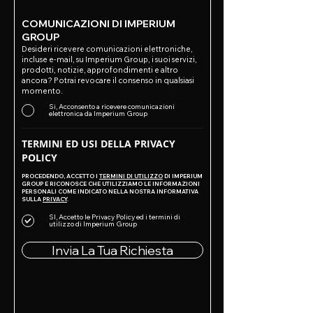
COMUNICAZIONI DI IMPERIUM
GROUP
Desideri ricevere comunicazioni elettroniche,
incluse e-mail, su Imperium Group, i suoi servizi,
prodotti, notizie, approfondimenti e altro
ancora? Potrai revocare il consenso in qualsiasi
momento.
Si, Acconsento a ricevere comunicazioni
elettronica da Imperium Group
TERMINI ED USI DELLA PRIVACY
POLICY
PROCEDENDO, ACCETTO I
TERMINI DI UTILIZZO
DI IMPERIUM
GROUP E RICONOSCE CHE UTILIZZIAMO LE INFORMAZIONI
PERSONALI COME INDICATO NELLA NOSTRA INFORMATIVA
SULLA
PRIVACY
.
SI, Accetto le Privacy Policy ed i termini di
utilizzo di Imperium Group
Invia La Tua Richiesta