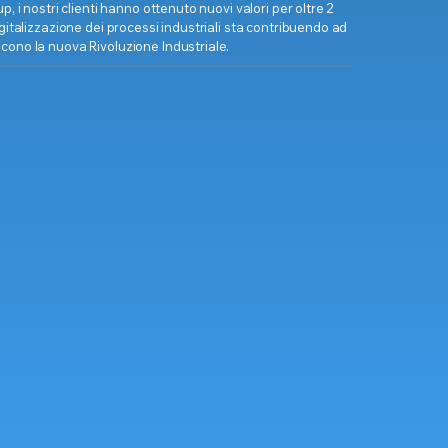
p, i nostri clienti hanno ottenuto nuovi valori per oltre 2
igitalizzazione dei processi industriali sta contribuendo ad
cono la nuova Rivoluzione Industriale.