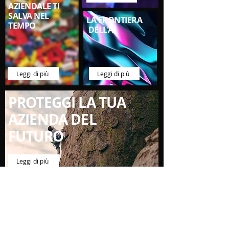
AZIENDALE TI
SALVA NEL
LA FRONTIERA
TEMPO
DELL'AI
Leggi di più
Leggi di più
PROTEGGI LA TUA
AZIENDA DEL
FUTURO
Leggi di più
RISANAMENTO
AZIENDALE?
AFFIDATI A NOI