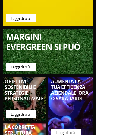
Leggi di più
MARGINI
EVERGREEN SI PUÓ
Leggi di più
OBIETTIVI
AUMENTA LA
SOSTENIBILI E
TUA EFFICENZA
STRATEGIE
AZIENDALE ORA
PERSONALIZZATE
O SARÁ TARDI
Leggi di più
LA CORRETTA
STRUTTURA
Leggi di più