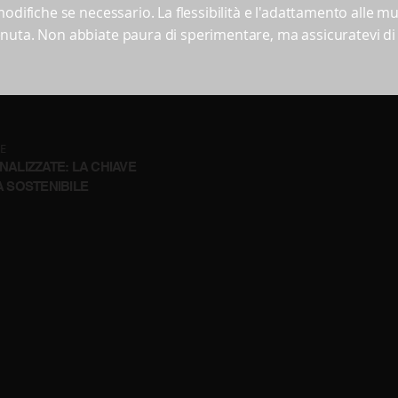
modifiche se necessario. La flessibilità e l'adattamento alle 
nuta. Non abbiate paura di sperimentare, ma assicuratevi di 
RE
ALIZZATE: LA CHIAVE
A SOSTENIBILE