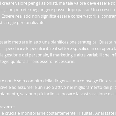
di creare valore per gli azionisti, ma tale valore deve essere s
rabili, che potrete raggiungere passo dopo passo. Una crescit
ssere realistici non significa essere conservatori; al contrario
strategie personalizzate.
necessario mettere in atto una pianificazione strategica. Ques
 rispecchiare le peculiarità e il settore specifico in cui oper
 la gestione del personale, il marketing e altre variabili che in
trategie qualora si rendessero necessarie.
te non è solo compito della dirigenza, ma coinvolge l'intera az
tive e ad assumere un ruolo attivo nel miglioramento dei proc
mbiamento,
saranno più inclini a sposare la vostra visione e 
stante:
 è cruciale monitorarne costantemente i risultati. Analizzate 