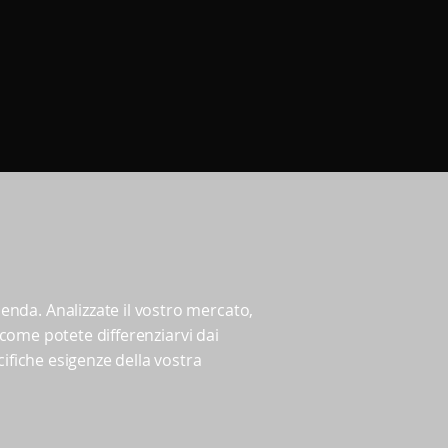
enda. Analizzate il vostro mercato,
e come potete differenziarvi dai
cifiche esigenze della vostra