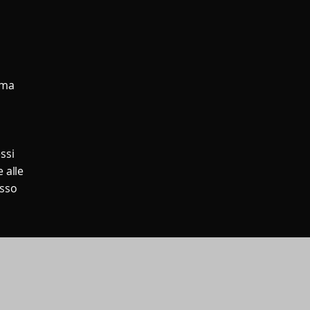
 ma
l
ssi
 alle
esso