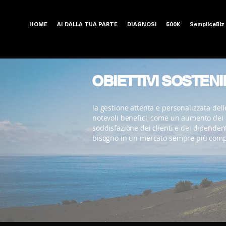
HOME
AI DALLA TUA PARTE
DIAGNOSI
500K
SempliceBiz
OBIETTIVI SOSTENI
la gestione attenta e personalizzata dell
notevoli benefici, come un aumento dei
soddisfazione dei clienti e dei dipendent
bisogno in un mercato sempre più compe