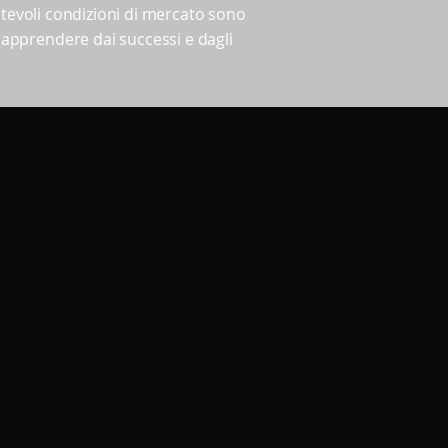
mutevoli condizioni di mercato sono
apprendere dai successi e dagli