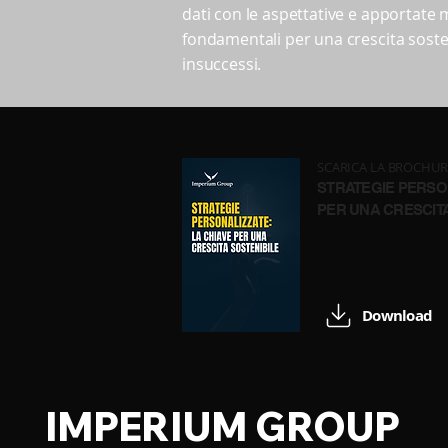
dati con le aspettative e apportate 
fondamentali per una crescita soste
insuccessi.
SCARICA LA BROCHU
STRATEGIE PERSON
PER UNA CRESCIT
Download
IMPERIUM GROUP