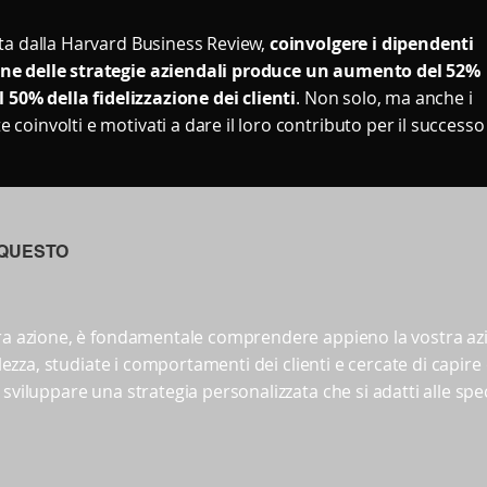
ta dalla Harvard Business Review,
coinvolgere i dipendenti
ne delle strategie aziendali produce un aumento del 52%
l 50% della fidelizzazione dei clienti
. Non solo, ma anche i
oinvolti e motivati a dare il loro contributo per il successo
 QUESTO
:
tra azione, è fondamentale comprendere appieno la vostra azi
bolezza, studiate i comportamenti dei clienti e cercate di capir
sviluppare una strategia personalizzata che si adatti alle spe