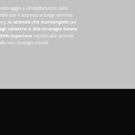
nitoraggio e all'adattamento delle
tale per il successo a lungo termine.
sey,
le aziende che mantengono un
agli obiettivi e alle strategie hanno
0-30% superiore
rispetto alle aziende
e loro strategie iniziali.