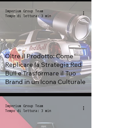
Imperium Group Team
Tempo di lettura: 3 min
Oltre il Prodotto: Come
Replicare la Strategia Red
Bull e Trasformare il Tuo
Brand in un Icona Culturale
Imperium Group Team
Tempo di lettura: 3 min