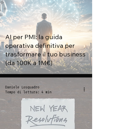
AI per PMI: la guida
operativa definitiva per
trasformare il tuo business
(da 100K a 1M€)
Daniele Losquadro
Tempo di lettura: 4 min