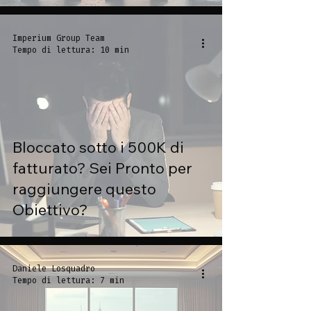
Imperium Group Team
Tempo di lettura: 10 min
Bloccato sotto i 500K di
fatturato? Sei Pronto per
raggiungere questo
Obiettivo?
Daniele Losquadro
Tempo di lettura: 7 min