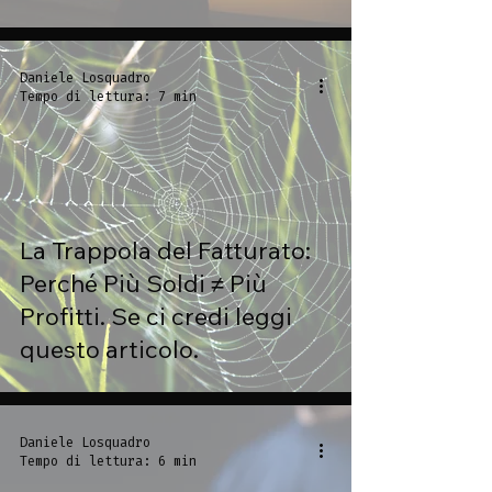
Scalabile
Daniele Losquadro
Tempo di lettura: 7 min
La Trappola del Fatturato:
Perché Più Soldi ≠ Più
Profitti. Se ci credi leggi
questo articolo.
Daniele Losquadro
Tempo di lettura: 6 min