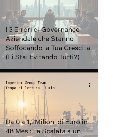
I 3 Errori di Governance
Aziendale che Stanno
Soffocando la Tua Crescita
(Li Stai Evitando Tutti?)
Imperium Group Team
Tempo di lettura: 3 min
Da 0 a 1,2Milioni di Euro in
48 Mesi: La Scalata a un