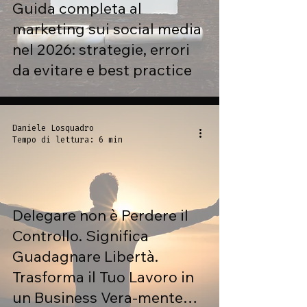
Guida completa al
marketing sui social media
nel 2026: strategie, errori
da evitare e best practice
Daniele Losquadro
Tempo di lettura: 6 min
Delegare non è Perdere il
Controllo. Significa
Guadagnare Libertà.
Trasforma il Tuo Lavoro in
un Business Vera-mente