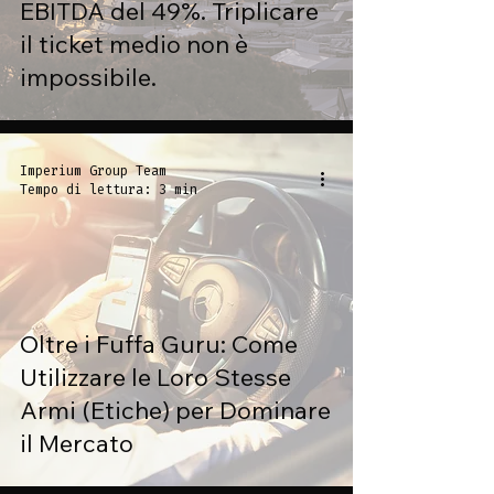
EBITDA del 49%. Triplicare
il ticket medio non è
impossibile.
Imperium Group Team
Tempo di lettura: 3 min
Oltre i Fuffa Guru: Come
Utilizzare le Loro Stesse
Armi (Etiche) per Dominare
il Mercato