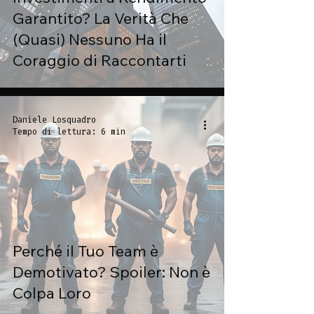
Garantito? La Verità Che
(Quasi) Nessuno Ha il
Coraggio di Raccontarti
Daniele Losquadro
Tempo di lettura: 6 min
Perché il Tuo Team è
Demotivato? Spoiler: Non è
Colpa Loro