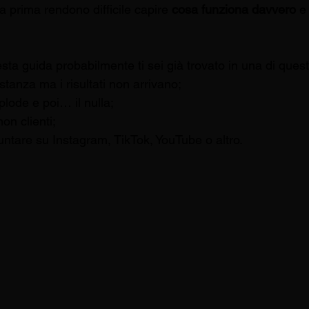
 prima rendono difficile capire 
cosa funziona davvero
 e
ta guida probabilmente ti sei già trovato in una di quest
stanza ma i risultati non arrivano;
lode e poi… il nulla;
on clienti;
untare su Instagram, TikTok, YouTube o altro.