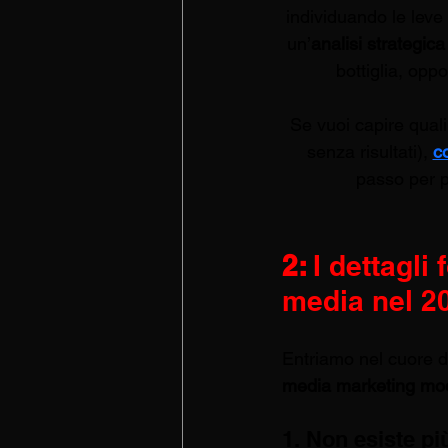
individuando le leve
un’
analisi strategic
bottiglia, oppo
Se vuoi capire quali
senza risultati), 
co
passo per p
2: 
I dettagli
media nel 2
Entriamo nel cuore del
media marketing mo
1. Non esiste pi