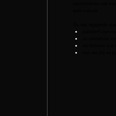
concorrenza mai vista
solo rumore.
Se stai leggendo ques
pubblichi con co
un contenuto esp
hai follower ma n
non sai più se p