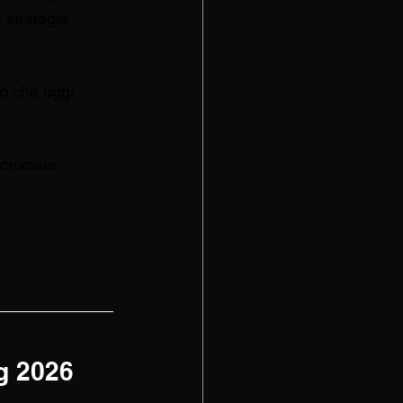
strategie 
iò che oggi 
cruciale.
 
g 2026