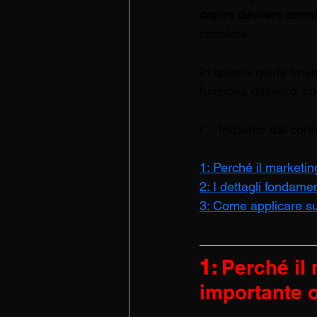
capire davvero come 
obsolete.
In questa guida trove
funziona davvero, con
👉 Iniziamo dal cont
1: Perché il marketin
2: I dettagli fondame
3: Come applicare su
1: 
Perché il 
importante o