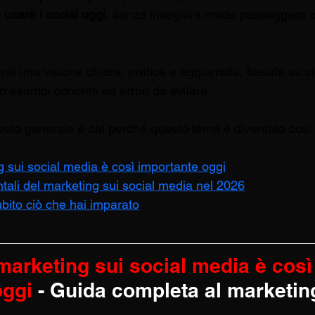
usare i social oggi
, senza inseguire mode passeggere o 
rai una visione chiara, pratica e aggiornata, basata su c
 esempi concreti ed errori da evitare.
esto generale e dal perché questo tema è diventato così 
g sui social media è così importante oggi
ntali del marketing sui social media nel 2026
bito ciò che hai imparato
marketing sui social media è così
ggi 
- Guida completa al marketin