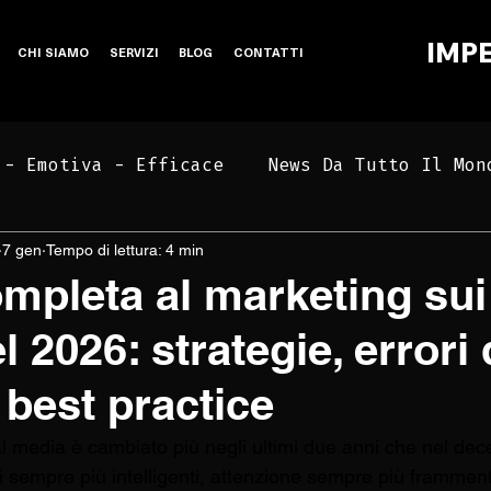
IMP
CHI SIAMO
SERVIZI
BLOG
CONTATTI
 - Emotiva - Efficace
News Da Tutto Il Mon
7 gen
Tempo di lettura: 4 min
Bar, Ristoranti ed Hotel
mpleta al marketing sui
 2026: strategie, errori
 best practice
al media è cambiato più negli ultimi due anni che nel dec
i sempre più intelligenti, attenzione sempre più frammen