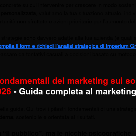
 concrete su cui intervenire per crescere in modo sostenib
a personalizzata
, valutiamo la tua situazione attuale, indiv
rtunità non sfruttate e azioni prioritarie per l’aumento del 
 strategie sono davvero adatte alla tua azienda (e quali 
mpila il form e richiedi l’analisi strategica di Imperium G
assare da tentativi casuali a decisioni basate su metodo 
 fondamentali del marketing sui so
026 
- Guida completa al marketin
la guida. Qui trovi i pilastri fondamentali di una strategi
derna
, sostenibile e orientata ai risultati.
ù “il pubblico”, ma le nicchie psicografiche