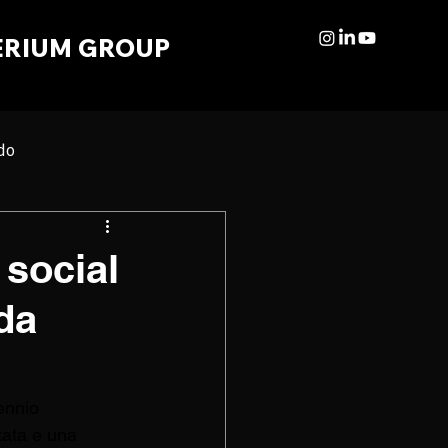
ERIUM GROUP
do
 social
 da
ennio 
tata e una 