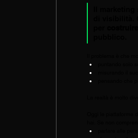
Il marketing
di visibilità
per 
costruire
pubblico.
Il problema è che mo
puntando solo sul
misurando il suc
pensando che più
La realtà è molto div
Oggi le piattaforme 
hai. Se non comprend
parlare alle per