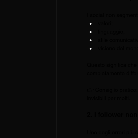
I social non segmenta
valori;
linguaggio;
stile comunicati
visione del mon
Questo significa che
completamente differe
👉 Consiglio pratico:
invisibili per molti.
2. I follower no
Uno degli errori più 