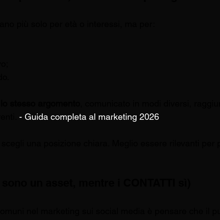
no più solo per età o interessi, ma per:
vo;
do.
 
lo stesso argomento
, comunicato in modi diversi, raggiu
nti. 
- Guida completa al marketing 2026
 scegli una posizione chiara. Meglio essere rilevanti per 
n sono un asset, mentre i CONTATTI sì)
comuni nel marketing sui social media è pensare che il pub