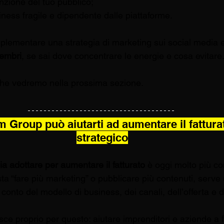
enzione del tuo pubblico;
iness fragile e dipendente dalle piattaforme.
plementare una strategia di marketing sui social media e
sembri
, se sai dove concentrare le energie e cosa evitare
che vedremo nella prossima sezione.
Group può aiutarti ad aumentare il fattura
strategico
ia adottare per aumentare il fatturato
 è oggi molto più c
a “fare più marketing” o pubblicare più contenuti, serve 
onto del modello di business, dei canali, dell’offerta e de
sce proprio per questo: aiutare imprenditori e aziende a 