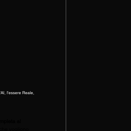
AI, l'essere Reale, 
mpleta al 
 che vogliono 