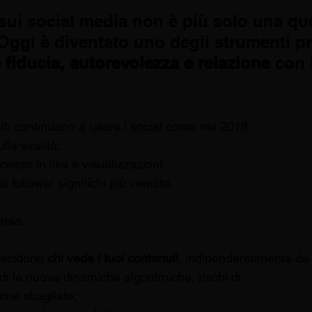
 sui social media non è più solo una qu
. Oggi è diventato uno degli strumenti pr
 fiducia, autorevolezza e relazione
 con i
lti continuano a usare i social come nel 2018:
la viralità;
cesso in like e visualizzazioni;
 follower significhi più vendite.
ersa.
decidono 
chi vede i tuoi contenuti
, indipendentemente da 
i le nuove dinamiche algoritmiche, rischi di:
sone sbagliate;