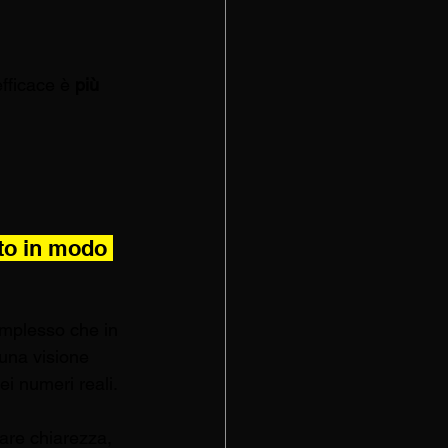
fficace è 
più 
.
to in modo 
omplesso che in 
una visione 
i numeri reali. 
fare chiarezza, 