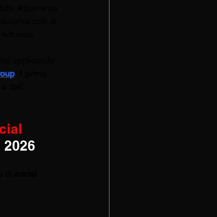
ile. Attraverso 
iduiamo colli di 
fatturato.
stai applicando 
roup
: il primo 
e dati.
cial 
g 2026
a di 
social 