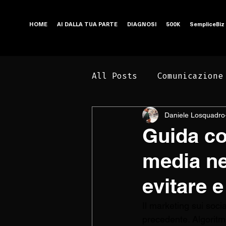
HOME
AI DALLA TUA PARTE
DIAGNOSI
500K
SempliceBiz
All Posts
Comunicazione
Daniele Losquadro
Business e Marketing
Guida co
media nel
evitare e
Il marketing sui soci
precedente. Algoritm