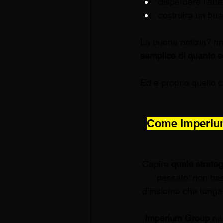
disperdere l’att
costruire un bus
La buona notizia? Im
semplice di quanto 
Ed è proprio quello 
Come Imperium 
Capire 
quale strateg
passato: non bast
d’insieme che tenga c
Imperium Group
 na