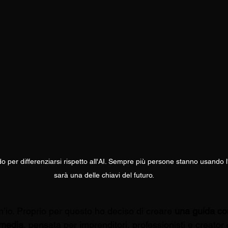
o per differenziarsi rispetto all'AI. Sempre più persone stanno usando l'
sarà una delle chiavi del futuro.
’io. Proprio per questo ho deciso di creare 
una guida co
 media
, pensata per imprenditori, professionisti e creator