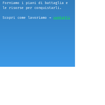
Forniamo i piani di battaglia e
le risorse per conquistarli.
Scopri come lavoriamo →
contatti
IMPERIUM GROUP
Ricevi info e Skill