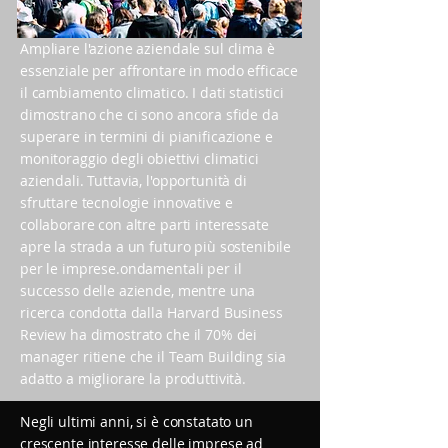
Ampliare l'azione aziendale sul clima è
essenziale per affrontare in modo efficace
il cambiamento climatico. I dati statistici
dimostrano che ci sono ancora sfide da
superare in termini di pianificazione e
monitoraggio degli obiettivi climatici
aziendali. Tuttavia, l'opportunità di
sfruttare tecnologie innovative e
collaborare con altre parti interessate
apre la strada a un futuro più sostenibile
per le imprese.ondamentali per il
successo delle aziende, mentre una
ricerca condotta dalla Harvard Business
Review ha dimostrato che il 70% dei
manager ritiene che il Team Building sia
adatto a migliorare la produttività.
Negli ultimi anni, si è constatato un
crescente interesse delle imprese ad