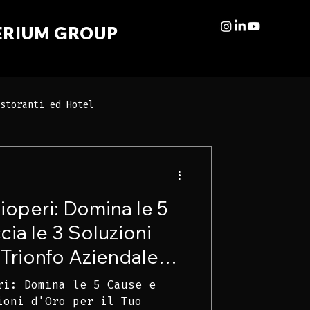
ERIUM GROUP
storanti ed Hotel
ioperi: Domina le 5
ia le 3 Soluzioni
 Trionfo Aziendale
artendo da 0 !
ri: Domina le 5 Cause e
ioni d'Oro per il Tuo