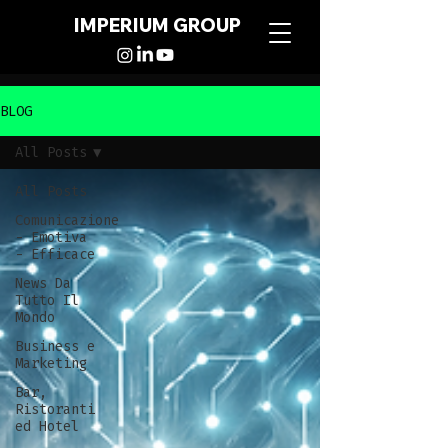
IMPERIUM GROUP
BLOG
All Posts
All Posts
Comunicazione
- Emotiva
- Efficace
News Da
Tutto Il
Mondo
Business e
Marketing
Bar,
Ristoranti
ed Hotel