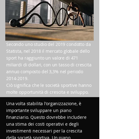
Secondo uno studio del 2019 condotto da
Statista, nel 2018 il mercato globale dello
sport ha raggiunto un valore di 471
miliardi di dollari, con un tasso di crescita
annuo composto del 3,3% nel periodo
2014-2019
.
Ciò significa che le società sportive hanno
molte opportunità di crescita e sviluppo.
Una volta stabilita l'organizzazione, è
importante sviluppare un piano
finanziario. Questo dovrebbe includere
una stima dei costi operativi e degli
investimenti necessari per la crescita
della società sportiva. Un piano