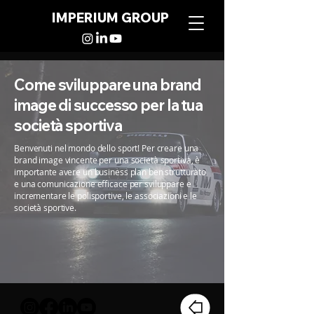
IMPERIUM GROUP
Come sviluppare una brand
image di successo per la tua
società sportiva
Benvenuti nel mondo dello sport! Per creare una
brand image vincente per una società sportiva, è
importante avere un business plan ben strutturato
e una comunicazione efficace per sviluppare e
incrementare le polisportive, le associazioni e le
società sportive.