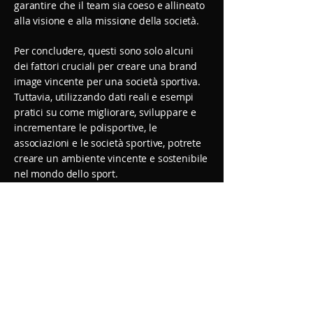
garantire che il team sia coeso e allineato
alla visione e alla missione della società.
Per
concludere, q
uesti sono solo alcuni
dei fattori cruciali per creare una brand
image vincente per una società sportiva.
Tuttavia, utilizzando dati reali e esempi
pratici su come migliorare, sviluppare e
incrementare le polisportive, le
associazioni e le società sportive, potrete
creare un ambiente vincente e sostenibile
nel mondo dello sport.