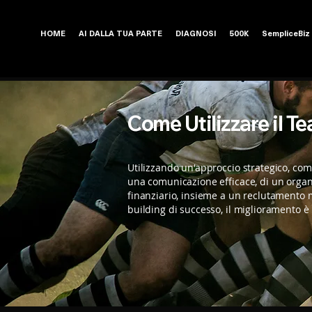
HOME
AI DALLA TUA PARTE
DIAGNOSI
500K
SempliceBiz
Come Utilizzare il Te
Utilizzando un'approccio strategico, com
una comunicazione efficace, di un orga
finanziario, insieme a un reclutamento m
building di successo, il miglioramento è 