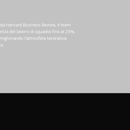
da Harvard Business Review, il team
ienza del lavoro di squadra fino al 25%,
migliorando l'atmosfera lavorativa
va.