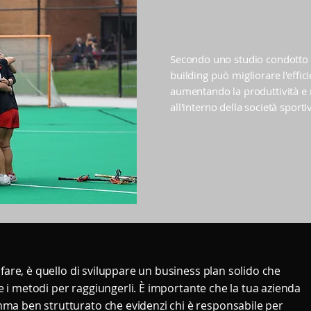
Secondo uno studio condotto 
building può migliorare l'effic
aumentando la produttività e 
all'interno della società sporti
 fare, è quello di sviluppare un business plan solido che
i e i metodi per raggiungerli. È importante che la tua azienda
ma ben strutturato che evidenzi chi è responsabile per