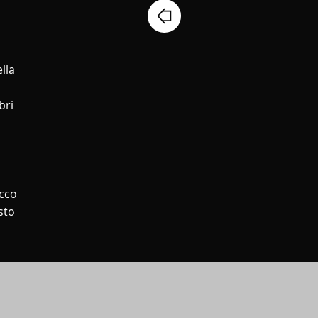
lla
bri
Ecco
sto