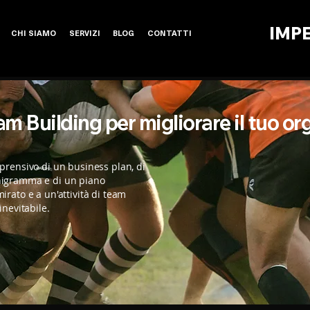
IMP
CHI SIAMO
SERVIZI
BLOG
CONTATTI
am Building per migliorare il tuo
or
prensivo di un business plan, di
nigramma e di un piano
irato e a un'attività di team
inevitabile.