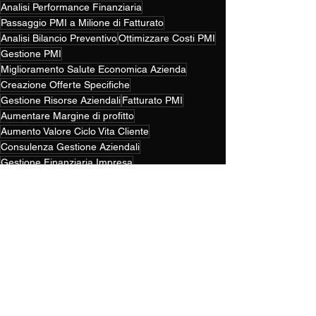
Analisi Performance Finanziaria
Passaggio PMI a Milione di Fatturato
Analisi Bilancio Preventivo
Ottimizzare Costi PMI
Gestione PMI
Miglioramento Salute Economica Azienda
Creazione Offerte Specifiche
Gestione Risorse Aziendali
Fatturato PMI
Aumentare Margine di profitto
Aumento Valore Ciclo Vita Cliente
Consulenza Gestione Aziendali
Gestione Finanziaria Impresa
Strategie Aziendali di Successo
Ottimizzazione Processi Aziendali
Riduzione Costi Aziendali
Consulenza Finanziaria PMI
Riduzione Costo Acquisizione Clienti
Micromarketing
Aumento ROI
Check Aziendale
Business e Marketing