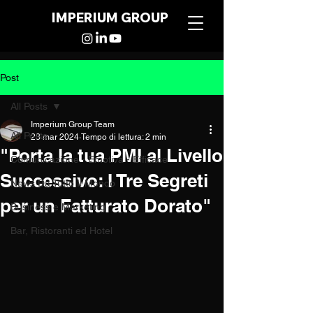
IMPERIUM GROUP
Post
All Posts
Imperium Group Team
All Posts
23 mar 2024
Tempo di lettura: 2 min
"Porta la tua PMI al Livello
Comunicazione - Emotiva - Efficace
Successivo: I Tre Segreti
News Da Tutto Il Mondo
per un Fatturato Dorato"
Business e Marketing
Bar, Ristoranti ed Hotel