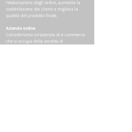
l'elaborazione degli ordini, aumenta la
soddisfazione dei clienti e migliora la
qualità del prodotto finale.
Azienda online
Consideriamo un'azienda di e-commerce
che si occupa della vendita di
abbigliamento. L'azienda ha riscontrato
un aumento delle vendite e si è resa
conto che aveva bisogno di un magazzino
più grande e di una struttura di gestione
degli ordini più efficiente. La corretta
struttura aziendale in questo contesto
implica l'implementazione di un sistema
di gestione degli ordini e di un software di
monitoraggio delle scorte. Inoltre,
l'azienda potrebbe decidere di
terziarizzare il servizio di consegna per
ridurre i tempi di spedizione e migliorare
l'esperienza del cliente. Grazie a questa
soluzione, l'azienda riduce gli errori di