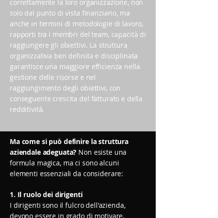
correttamente la loro organizzazione, non
solo dal punto di vista finanziario, ma
anche in termini di metodologie di lavoro,
rapporti tra i membri del team, capacità di
raggiungere gli obiettivi. La struttura
organizzativa ben definita e disciplinata
garantisce una maggiore efficienza nella
gestione delle risorse e nel
raggiungimento degli obiettivi, con
conseguente crescita del fatturato e della
redditività.
Ma come si può definire la struttura
aziendale adeguata?
Non esiste una
formula magica, ma ci sono alcuni
elementi essenziali da considerare:
1. Il ruolo dei dirigenti
I dirigenti sono il fulcro dell'azienda,
devono essere in grado di motivare,