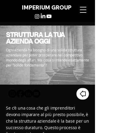
IMPERIUM GROUP
STRUTTURA LA TUA
AZIENDA OGGI
Ogni azienda ha bisogno di una solida struttura
aziendale per poter prosperare nel competitivo
mondo degli affari. Ma cosa si intende esattamente
per "solide fondamenta"?
Se c'è una cosa che gli imprenditori
devono imparare al più presto possibile, è
che la struttura aziendale è la base per un
successo duraturo. Questo processo è