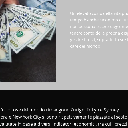
Un elevato costo della vita pu
tempo è anche sinonimo di un'e
non possono essere raggiunte 
tenere conto della propria dis
gestire i costi, soprattutto se s
care del mondo.
ttà più costose del mondo rimangono Zurigo, Tokyo e Sydney,
ra e New York City si sono rispettivamente piazzate al sesto
alutate in base a diversi indicatori economici, tra cui i prezzi