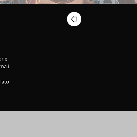
ione
 ma i
elato