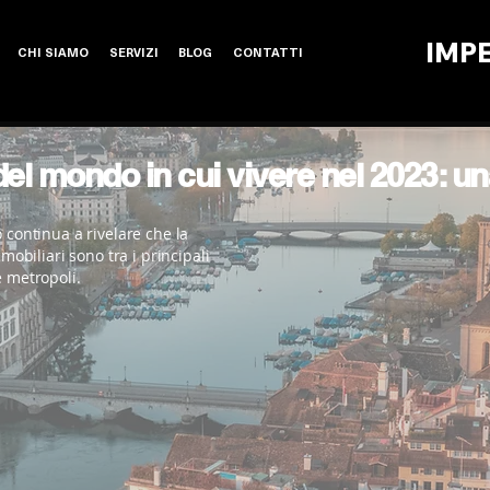
IMP
CHI SIAMO
SERVIZI
BLOG
CONTATTI
 del mondo in cui vivere nel 2023: 
o continua a rivelare che la
mmobiliari sono tra i principali
e metropoli.