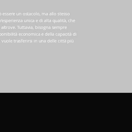
ò essere un ostacolo, ma allo stesso
sperienza unica e di alta qualità, che
altrove. Tuttavia, bisogna sempre
ponibilità economica e della capacità di
i vuole trasferirsi in una delle città più