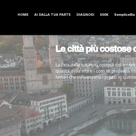
HOME
AI DALLA TUA PARTE
DIAGNOSI
500K
SempliceBiz
Le città più costose
La lista delle città più costose del mond
qualità della vita e i costi di proprietà i
fattori che influenzano i prezzi in quest