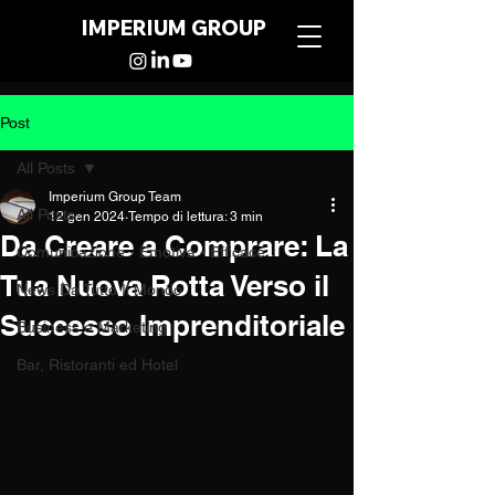
IMPERIUM GROUP
Post
All Posts
Imperium Group Team
All Posts
12 gen 2024
Tempo di lettura: 3 min
Da Creare a Comprare: La
Comunicazione - Emotiva - Efficace
Tua Nuova Rotta Verso il
News Da Tutto Il Mondo
Successo Imprenditoriale
Business e Marketing
Bar, Ristoranti ed Hotel