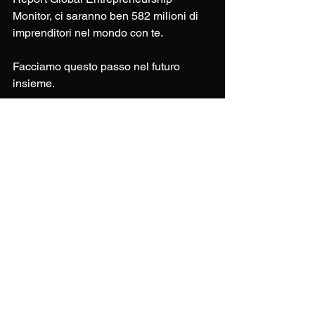
Monitor, ci saranno ben 582 milioni di 
imprenditori nel mondo con te.
Facciamo questo passo nel futuro 
insieme.
Scopri le nostre Capacità
Dismettere un'azienda
Comprare un business esistente
Aziende in vendita
Consigli per acquistare un'azienda
Benefici di acquistare un'azienda
Come valutare un'azienda
Ritirarsi dal business
Clientela già fatta
Corsie preferenziali imprenditoriali
Aziende non ereditate dai figli
Rapporti bancari già stabiliti