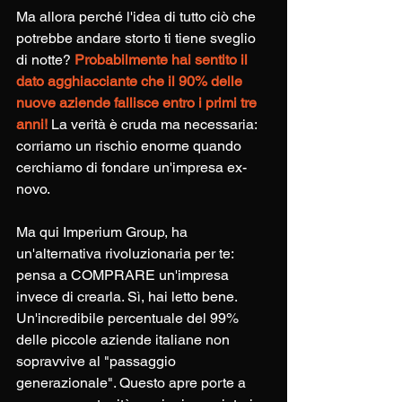
Ma allora perché l'idea di tutto ciò che 
potrebbe andare storto ti tiene sveglio 
di notte? 
Probabilmente hai sentito il 
dato agghiacciante che il 90% delle 
nuove aziende fallisce entro i primi tre 
anni! 
La verità è cruda ma necessaria: 
corriamo un rischio enorme quando 
cerchiamo di fondare un'impresa ex-
novo.
Ma qui Imperium Group, ha 
un'alternativa rivoluzionaria per te: 
pensa a COMPRARE un'impresa 
invece di crearla. Sì, hai letto bene. 
Un'incredibile percentuale del 99% 
delle piccole aziende italiane non 
sopravvive al "passaggio 
generazionale". Questo apre porte a 