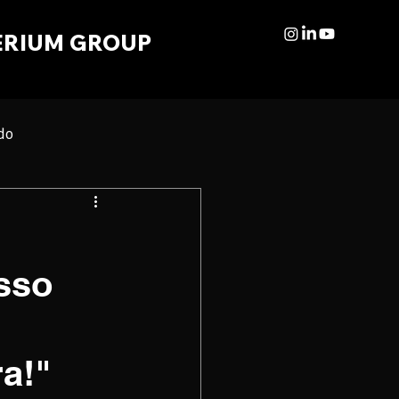
ERIUM GROUP
do
esso
a!"