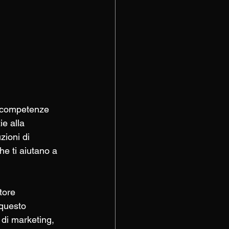
e competenze 
e alla 
zioni di 
e ti aiutano a 
tore 
questo 
di marketing, 