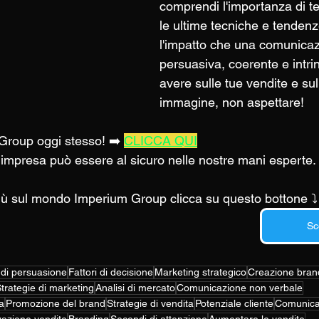
comprendi l'importanza di t
le ultime tecniche e tenden
l'impatto che una comunicaz
persuasiva, coerente e intri
avere sulle tue vendite e sul
immagine, non aspettare! 
 Group oggi stesso! ➡️ 
CLICCA QUI
a impresa può essere al sicuro nelle nostre mani esperte.
più sul mondo Imperium Group clicca su questo bottone ⤵️
Sc
 di persuasione
Fattori di decisione
Marketing strategico
Creazione bran
trategie di marketing
Analisi di mercato
Comunicazione non verbale
a
Promozione del brand
Strategie di vendita
Potenziale cliente
Comunica