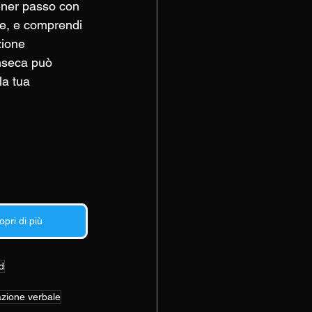
ener passo con 
ze, e comprendi 
ione 
nseca può 
la tua 
opri di più
d
zione verbale