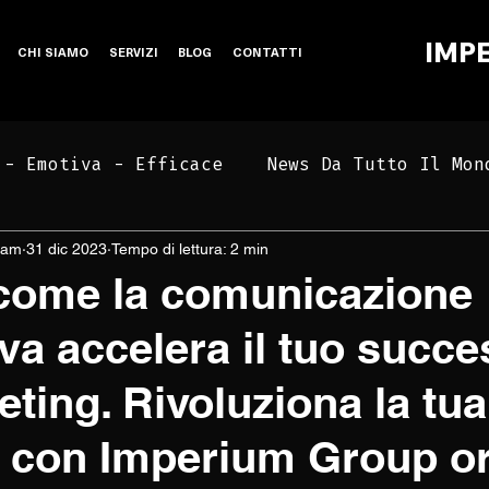
IMP
CHI SIAMO
SERVIZI
BLOG
CONTATTI
 - Emotiva - Efficace
News Da Tutto Il Mon
eam
31 dic 2023
Tempo di lettura: 2 min
Bar, Ristoranti ed Hotel
come la comunicazione
va accelera il tuo succ
eting. Rivoluziona la tua
a con Imperium Group or