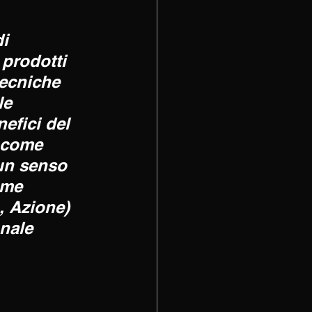
i 
 prodotti 
ecniche 
le 
efici del 
 come 
 un senso 
ome 
, Azione) 
nale 