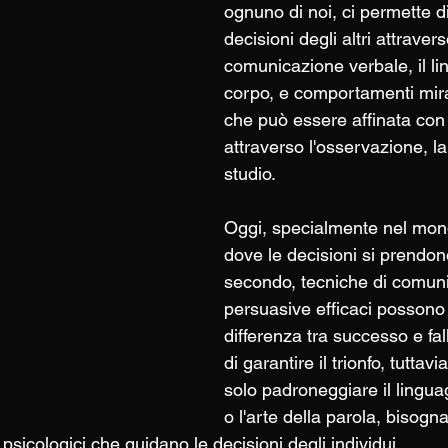
ognuno di noi, ci permette di
decisioni degli altri attravers
comunicazione verbale, il li
corpo, e comportamenti mirati
che può essere affinata con 
attraverso l'osservazione, la 
studio. 
Oggi, specialmente nel mondo
dove le decisioni si prendono
secondo, tecniche di comun
persuasive efficaci possono 
differenza tra successo e fall
di garantire il trionfo, tuttav
solo padroneggiare il lingua
o l'arte della parola, bisogn
 psicologici che guidano le decisioni degli individui.