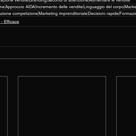
zazione vendite
Branding
Secondi di attenzione
Aumentare le vendite
one
Approccio AIDA
Incremento delle vendite
Linguaggio del corpo
Marke
cazione competizione
Marketing imprenditoriale
Decisioni rapide
Formazi
- Efficace