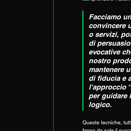
Facciamo un 
convincere un
o servizi, p
di persuasio
evocative ch
nostro prodo
mantenere un
di fiducia e 
l'approccio 
per guidare 
logico.
Queste tecniche, tut
fanno da sole il succ