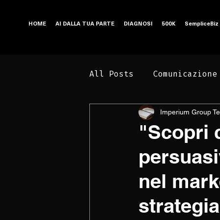
HOME
AI DALLA TUA PARTE
DIAGNOSI
500K
SempliceBiz
All Posts
Comunicazione
Imperium Group T
Business e Marketing
"Scopri 
persuasi
nel mark
strategi