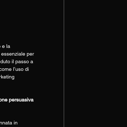
 e la 
 essenziale per 
duto il passo a 
come l’uso di 
keting 
one persuasiva 
nnata in 