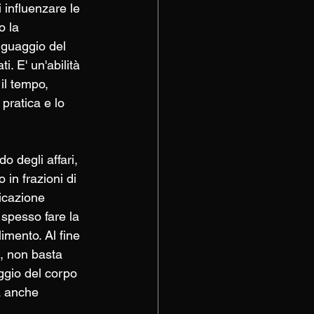
 influenzare le 
o la 
nguaggio del 
. E' un'abilità 
il tempo, 
pratica e lo 
 degli affari, 
 in frazioni di 
icazione 
spesso fare la 
imento. Al fine 
ia, non basta 
ggio del corpo 
a anche 