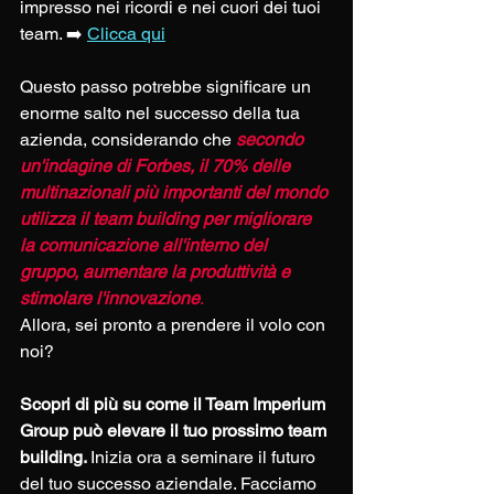
impresso nei ricordi e nei cuori dei tuoi 
team. ➡️ 
Clicca qui
Questo passo potrebbe significare un 
enorme salto nel successo della tua 
azienda, considerando che 
secondo 
un'indagine di Forbes, il 70% delle 
multinazionali più importanti del mondo 
utilizza il team building per migliorare 
la comunicazione all'interno del 
gruppo, aumentare la produttività e 
stimolare l'innovazione
.
Allora, sei pronto a prendere il volo con 
noi?
Scopri di più su come il Team Imperium 
Group può elevare il tuo prossimo team 
building. 
Inizia ora a seminare il futuro 
del tuo successo aziendale. Facciamo 