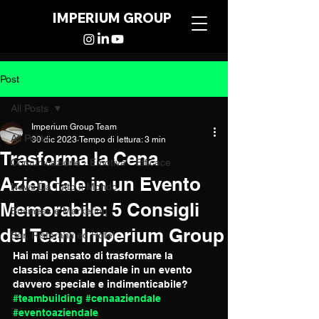
IMPERIUM GROUP
Post
All Posts
Imperium Group Team
All Posts
30 dic 2023
Tempo di lettura: 3 min
Trasforma la Cena
Comunicazione - Emotiva - Efficace
Aziendale in un Evento
News Da Tutto Il Mondo
Memorabile: 5 Consigli
Business e Marketing
del Team Imperium Group
Bar, Ristoranti ed Hotel
Hai mai pensato di trasformare la 
classica cena aziendale in un evento 
davvero speciale e indimenticabile? 
#teambuilding
#cenaaziendale
#eventoaziendale