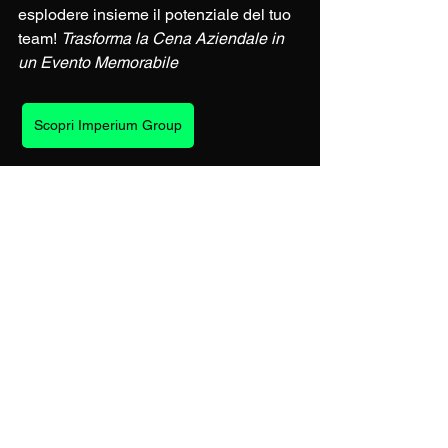
esplodere insieme il potenziale del tuo 
team! 
Trasforma la Cena Aziendale in 
un Evento Memorabile
Scopri Imperium Group
comunicazione
migliorare la comunicazione
degustazione vini
gastronomia mondiale
potenziale del team.
aumentare la produttività
team building
esperienza unica
team building personalizzato
Cena aziendale
piatti tradizionali
cultura culinaria
anni '20
cena etnica
strategia aziendale
cena al buio
cena a tema
degustazione di alta cucina
spirito di squadra
cena memorabile
chef professionista
wine tasting
film Hollywood
cooking team building
team Imperium Group
ricordi indimenticabili
organizzazione eventi