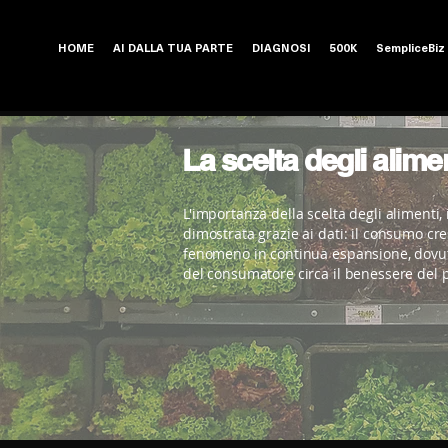
HOME
AI DALLA TUA PARTE
DIAGNOSI
500K
SempliceBiz
La scelta degli alim
L'importanza della scelta degli alimenti, i
dimostrata grazie ai dati: il consumo cre
fenomeno in continua espansione, dovut
del consumatore circa il benessere del 