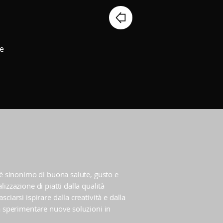
re
i è sinonimo di buona salute, gusto e
lizzazione di piatti dalla qualità
sciarsi ispirare dalla creatività e dalla
 a sperimentare nuove soluzioni in