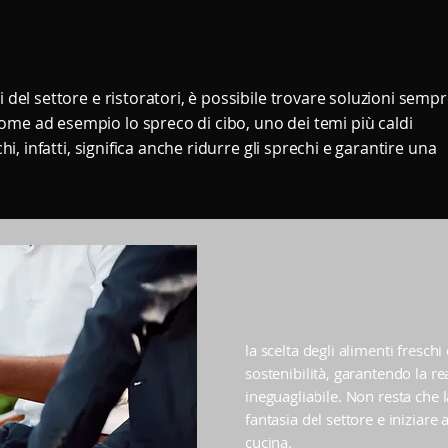
i del settore e ristoratori, è possibile trovare soluzioni semp
ome ad esempio lo spreco di cibo, uno dei temi più caldi
chi, infatti, significa anche ridurre gli sprechi e garantire una
la scelta degli alimenti fresch
sostenibilità, garantendo la rea
ineguagliabile. Non resta che la
fantasia del settore e iniziare
cucina.