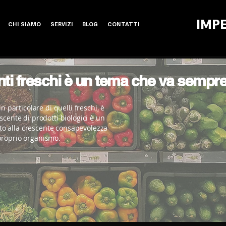
IMP
CHI SIAMO
SERVIZI
BLOG
CONTATTI
enti freschi è un tema che va sempr
n particolare di quelli freschi, è
scente di prodotti biologici è un
o alla crescente consapevolezza
proprio organismo.