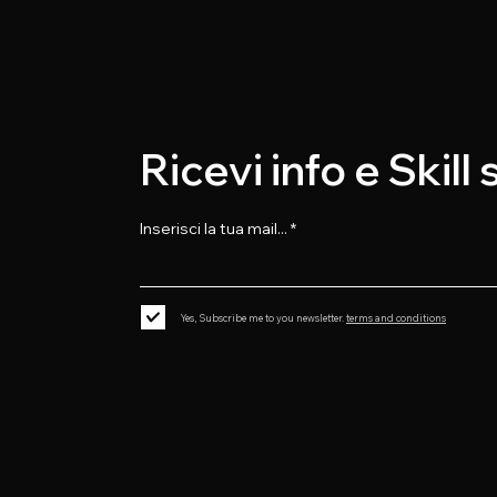
Ricevi info e Skill
Inserisci la tua mail...
Yes, Subscribe me to you newsletter.
terms and conditions