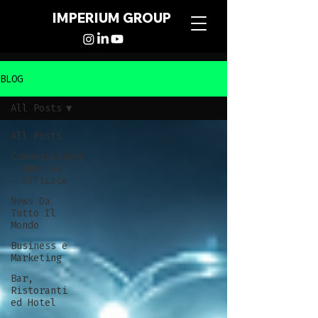
IMPERIUM GROUP
BLOG
All Posts
All Posts
Comunicazione
- Emotiva
- Efficace
News Da
Tutto Il
Mondo
Business e
Marketing
Bar,
Ristoranti
ed Hotel