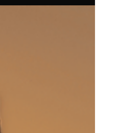
fatturato, ottimizzare processi e
integrare l’intelligenza artificiale
nelle proprie strategie aziendali.