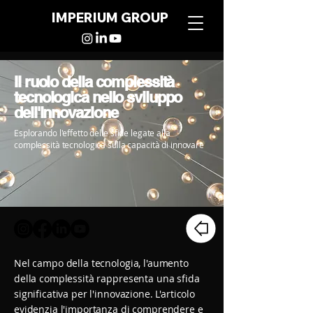
IMPERIUM GROUP
Il ruolo della complessità
tecnologica nello sviluppo
dell'innovazione
Esplorando l'effetto delle sfide legate alla
complessità tecnologica sulla capacità di innovare
Nel campo della tecnologia, l'aumento
della complessità rappresenta una sfida
significativa per l'innovazione. L'articolo
evidenzia l'importanza di comprendere e