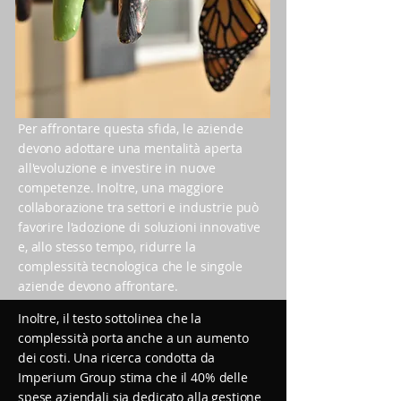
Per affrontare questa sfida, le aziende
devono adottare una mentalità aperta
all'evoluzione e investire in nuove
competenze. Inoltre, una maggiore
collaborazione tra settori e industrie può
favorire l'adozione di soluzioni innovative
e, allo stesso tempo, ridurre la
complessità tecnologica che le singole
aziende devono affrontare.
Inoltre, il testo sottolinea che la
complessità porta anche a un aumento
dei costi. Una ricerca condotta da
Imperium
Group stima che il 40% delle
spese aziendali sia dedicato alla gestione