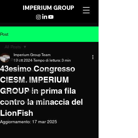
IMPERIUM GROUP
Post
All Posts
Imperium Group Team
All Posts
19 ott 2024
Tempo di lettura: 3 min
43esimo Congresso
Comunicazione - Emotiva - Efficace
CIESM. IMPERIUM
News Da Tutto Il Mondo
GROUP in prima fila
Business e Marketing
contro la minaccia del
Bar, Ristoranti ed Hotel
LionFish
Aggiornamento:
17 mar 2025