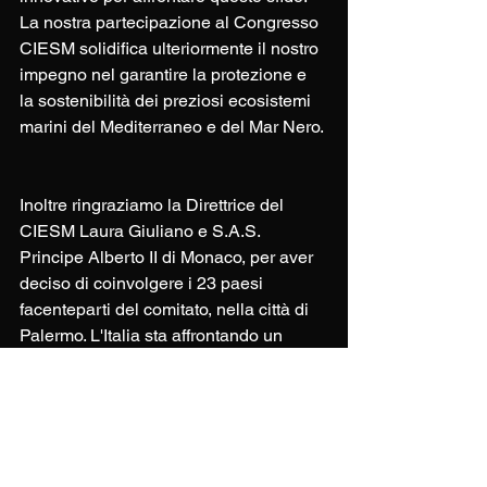
La nostra partecipazione al Congresso 
CIESM solidifica ulteriormente il nostro 
impegno nel garantire la protezione e 
la sostenibilità dei preziosi ecosistemi 
marini del Mediterraneo e del Mar Nero.
Inoltre ringraziamo la Direttrice del 
CIESM Laura Giuliano e S.A.S. 
Principe Alberto II di Monaco, per aver 
deciso di coinvolgere i 23 paesi 
facenteparti del comitato, nella città di 
Palermo. L'Italia sta affrontando un 
momento di grandi opportunità e noi 
vogliamo assolutamente esserne parte.
#ImperiumGroup
#Sostenibilità
#SpecieInvasive
#ConservazioneMarina
#PesceLeone
#ScienzaMarina
#ProtezioneAmbiente
#ProtezioneMediterraneo
#BiodiversitàMarina