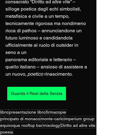
consacrato “Diritto ad altre vite” – 
silloge poetica dagli echi simbolisti, 
metafisica e civile a un tempo, 
tecnicamente rigorosa ma nondimeno 
ricca di pathos – annunciandone un 
futuro luminoso e candidandola 
ufficialmente al ruolo di outsider in 
seno a un
panorama editoriale e letterario – 
quello italiano – ansioso di assistere a 
un nuovo, 
poetico 
rinascimento.
Guarda il Reel della Serata
libro
presentazione libro
firmacopie
principato di monaco
monte-carlo
imperium group
equivoque rooftop bar
mixology
Diritto ad altre vite
poesia