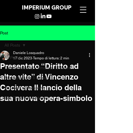
IMPERIUM GROUP
Post
All Posts
Daniele Losquadro
All Posts
17 dic 2023
Tempo di lettura: 2 min
Presentato “Diritto ad
Comunicazione - Emotiva - Efficace
altre vite” di Vincenzo
News Da Tutto Il Mondo
Cocivera Il lancio della
Business e Marketing
sua nuova opera-simbolo
Bar, Ristoranti ed Hotel