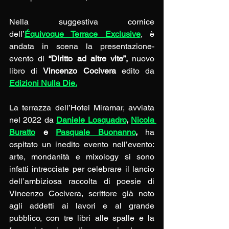
Nella suggestiva cornice 
dell’
Équivoque Terrace Exclusive
, è 
andata in scena la presentazione- 
evento di 
“Diritto ad altre vite”, 
nuovo 
libro di 
Vincenzo Cocivera 
edito da 
Edizioni Nulla Die.
La terrazza dell’Hotel Miramar, avviata 
nel 2022 da 
Daniele Losquadro
, 
Nicola 
Buratto
 e 
Pasquale Buonanno
, 
ha 
ospitato un inedito evento nell’evento: 
arte, mondanità e mixology si sono 
infatti intrecciate per celebrare il lancio 
dell’ambiziosa raccolta di poesie di 
Vincenzo Cocivera, scrittore già noto 
agli addetti ai lavori e al grande 
pubblico, con tre libri alle spalle e la 