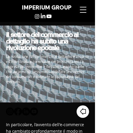
IMPERIUM GROUP
Il settore del commercio al
dettaglio ha subito una
rivoluzione epocale
La rivoluzione nel commercio al dettaglio è in corso
ed è destinata a continuare nei prossimi anni. Le
imprese più innovative e flessibili saranno quelle
che avranno successo nel soddisfare le esigenze
dei consumatori e sfruttare le opportunità del
mercato.
In particolare, l'avvento dell'e-commerce
ha cambiato profondamente il modo in