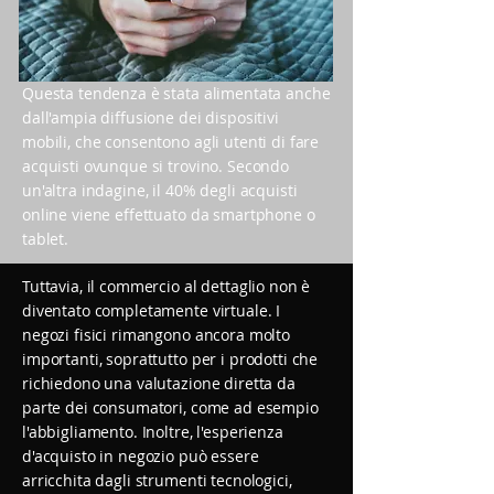
Questa tendenza è stata alimentata anche
dall'ampia diffusione dei dispositivi
mobili, che consentono agli utenti di fare
acquisti ovunque si trovino. Secondo
un'altra indagine, il 40% degli acquisti
online viene effettuato da smartphone o
tablet.
Tuttavia, il commercio al dettaglio non è
diventato completamente virtuale. I
negozi fisici rimangono ancora molto
importanti, soprattutto per i prodotti che
richiedono una valutazione diretta da
parte dei consumatori, come ad esempio
l'abbigliamento. Inoltre, l'esperienza
d'acquisto in negozio può essere
arricchita dagli strumenti tecnologici,